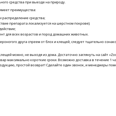
ного средства при выезде на природу.
имеет преимущества:
и распределение средства;
ствие препарата локализуется на шерстном покрове);
действие;
нт для всех возрастов и пород домашних животных.
роногого друга спреем от блох и клещей, следует тщательно ознак
клещей можно, не выходя из дома. Достаточно заглянуть на сайт «Zoo
вар максимально короткие сроки. Возможно доставка в течение 1 ч
дукцию, простой возврат! Сделайте один звонок, и менеджеры помо