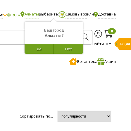
щь
Алматы
Выберите:
Самовывоз
или
Доставка
RU
Ваш город
0
Алматы
?
Войти
0 ₸
Акции
Да
Нет
Ветаптека
Акции
Сортировать по...