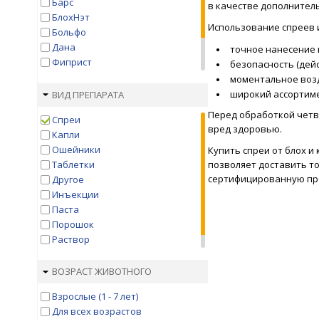
Барс
в качестве дополнитель
БлохНэт
Использование спреев 
Больфо
Дана
точное нанесение 
Фиприст
безопасность (дей
Фолайн
моментальное воз
Фронтлайн
широкий ассортиме
ВИД ПРЕПАРАТА
Чистотел
Перед обработкой четве
Спреи
вред здоровью.
Капли
Ошейники
Купить спреи от блох и 
Таблетки
позволяет доставить то
сертифицированную про
Другое
Инъекции
Паста
Порошок
Раствор
Шампунь
ВОЗРАСТ ЖИВОТНОГО
Взрослые (1 - 7 лет)
Для всех возрастов