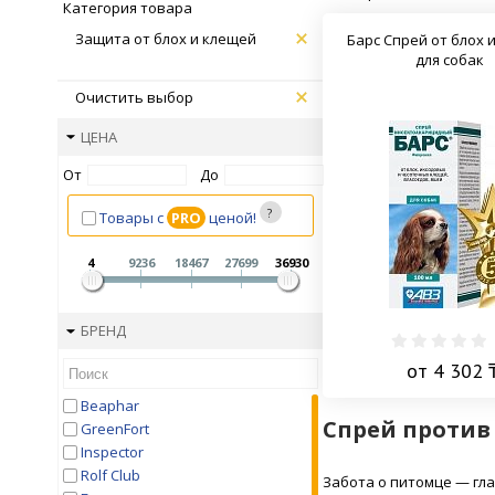
Категория товара
Защита от блох и клещей
Барс Спрей от блох 
для собак
Очистить выбор
ЦЕНА
От
До
Товары с
PRO
ценой!
4
9236
18467
27699
36930
БРЕНД
от 4 302 
Beaphar
Спрей против
GreenFort
Inspector
Rolf Club
Забота о питомце — гла