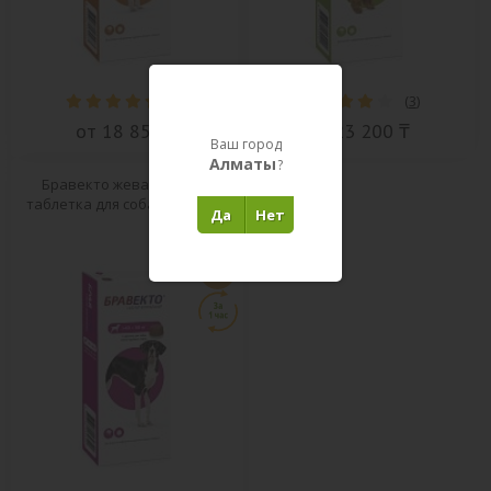
(
4
)
(
3
)
от 18 850 ₸
от 23 200 ₸
Ваш город
Алматы
?
Бравекто жевательная
таблетка для собак 40-56 кг.
Да
Нет
PRO