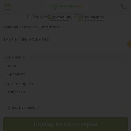
Выберите:
или
Доставка
Самовывоз
Главная
/
Каталог
/
Ветаптека
ТАБЛЕТКИ БРАВЕКТО
ВАШ ВЫБОР:
Бренд
Бравекто
Вид препарата
Таблетки
Очистить выбор
Подбор по параметрам