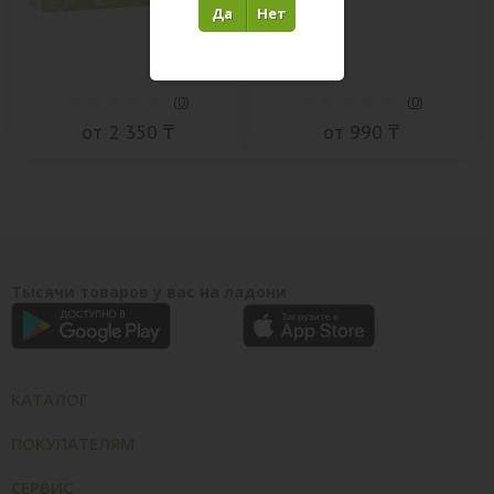
Да
Нет
(
0
)
(
0
)
от 2 350 ₸
от 990 ₸
Тысячи товаров у вас на ладони
КАТАЛОГ
ПОКУПАТЕЛЯМ
СЕРВИС