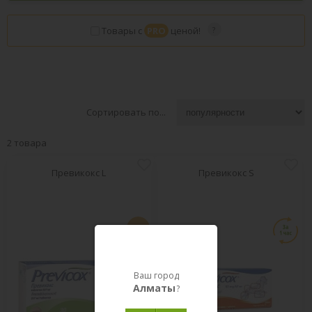
Товары с
PRO
ценой!
Сортировать по...
2 товара
Превикокс L
Превикокс S
PRO
Ваш город
Алматы
?