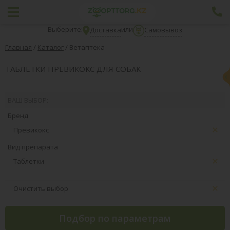
Выберите:
или
Доставка
Самовывоз
Главная
/
Каталог
/
Ветаптека
ТАБЛЕТКИ ПРЕВИКОКС ДЛЯ СОБАК
ВАШ ВЫБОР:
Бренд
Превикокс
Вид препарата
Таблетки
Очистить выбор
Подбор по параметрам