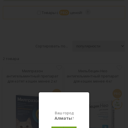
Товары с
PRO
ценой!
Сортировать по...
2 товара
Милпразон
Мильбецин Нео
антигельминтный препарат
антигельминтный препарат
для котят кошек менее 2 кг
для кошек менее 4 кг
PRO
PRO
Ваш город
Алматы
?