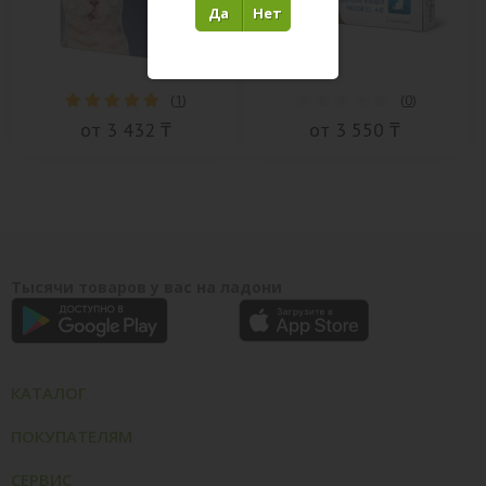
Да
Нет
(
1
)
(
0
)
от 3 432 ₸
от 3 550 ₸
Тысячи товаров у вас на ладони
КАТАЛОГ
ПОКУПАТЕЛЯМ
СЕРВИС