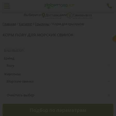
Выберите:
или
Доставка
Самовывоз
Главная
/
Каталог
/
Грызуны
/
Корм для грызунов
КОРМ FIORY ДЛЯ МОРСКИХ СВИНОК
ВАШ ВЫБОР:
Бренд
Fiory
Животное
Морские свинки
Очистить выбор
Подбор по параметрам