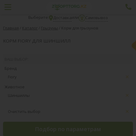
Выберите:
или
Доставка
Самовывоз
Главная
/
Каталог
/
Грызуны
/
Корм для грызунов
КОРМ FIORY ДЛЯ ШИНШИЛЛ
ВАШ ВЫБОР:
Бренд
Fiory
Животное
Шиншиллы
Очистить выбор
Подбор по параметрам