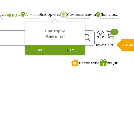
щь
Алматы
Выберите:
Самовывоз
или
Доставка
RU
Ваш город
0
Алматы
?
Войти
0 ₸
Акции
Да
Нет
Ветаптека
Акции