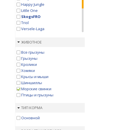
Happy Jungle
Little One
SkogsFRO
Triol
Versele-Laga
Vitapol
Вака
ЖИВОТНОЕ
Зверюшки
Все грызуны
Зернышко
Грызуны
Зоомир
Кролики
Праздничный обед
Хомяки
Султан
Крысы и мыши
Шиншиллы
Морские свинки
Птицы и грызуны
ТИП КОРМА
Основной