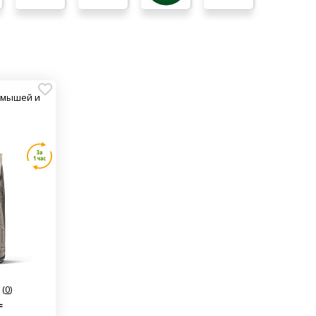
ля мышей и
(
0
)
₸