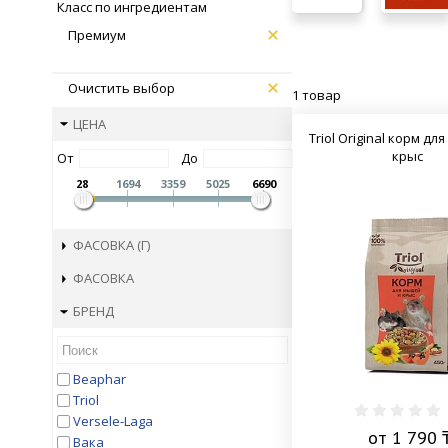
Класс по ингредиентам
Премиум
Очистить выбор
1 товар
ЦЕНА
Triol Original корм д
крыс
От
До
28
1694
3359
5025
6690
ФАСОВКА (Г)
ФАСОВКА
БРЕНД
Beaphar
Triol
Versele-Laga
от 1 790 
Вака