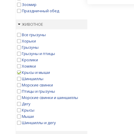
Зоомир
Праздничный обед
ЖИВОТНОЕ
Все грызуны
Хорьки
Грызуны
Грызуны и птицы
Кролики
Хомяки
Крысы и мыши
Шиншиллы
Морские свинки
Птицы и грызуны
Морские свинки и шиншиллы
Дегу
Крысы
Мыши
Шиншиллы и дегу