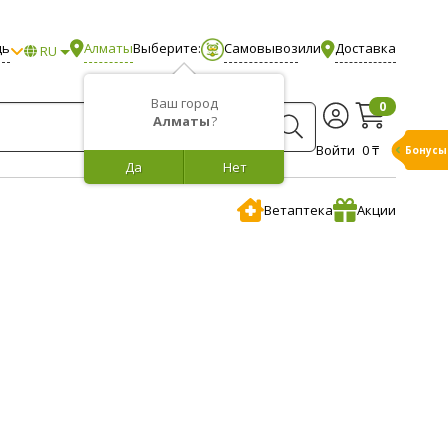
щь
Алматы
Выберите:
Самовывоз
или
Доставка
RU
Ваш город
0
Алматы
?
Войти
0 ₸
Бонусы
Да
Нет
Ветаптека
Акции