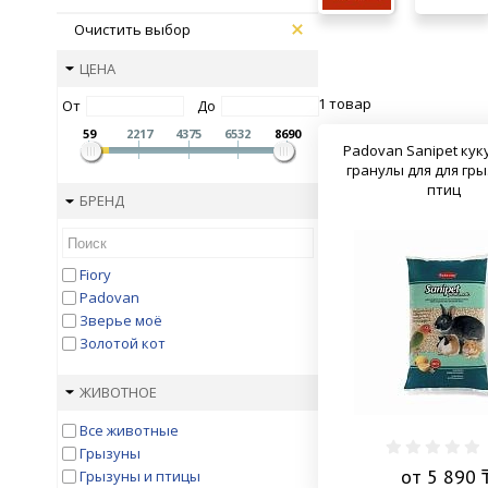
Очистить выбор
ЦЕНА
1 товар
От
До
59
2217
4375
6532
8690
Padovan Sanipet ку
гранулы для для гр
птиц
БРЕНД
Fiory
Padovan
Зверье моё
Золотой кот
ЖИВОТНОЕ
Все животные
Грызуны
от 5 890 
Грызуны и птицы