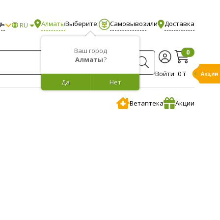
щь
Алматы
Выберите:
Самовывоз
или
Доставка
RU
Ваш город
0
Алматы
?
Войти
0 ₸
Акции
Да
Нет
Ветаптека
Акции