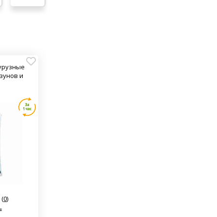
курузные
ызунов и
(
0
)
₸