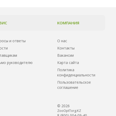
ВИС
КОМПАНИЯ
росы и ответы
О нас
ости
Контакты
тавщикам
Вакансии
ьмо руководителю
Карта сайта
Политика
конфиденциальности
Пользовательское
соглашение
© 2026
ZooOptTorg.KZ
8 (800) 004-09-40