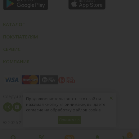
КАТАЛОГ
ПОКУПАТЕЛЯМ
СЕРВИС
КОМПАНИЯ
×
Следуй за нами
Продолжая использовать этот сайт и
нажимая кнопку «Принимаю», вы даете
согласие на обработку файлов cookie
Принимаю
© 2026
8 (800) 004-09-40
ZooOptTorg.KZ
0
PRO