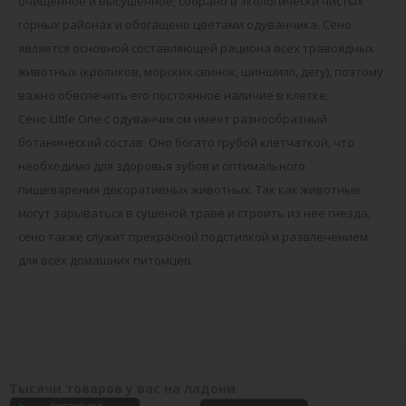
очищенное и высушенное; собрано в экологически чистых
горных районах и обогащено цветами одуванчика. Сено
является основной составляющей рациона всех травоядных
животных (кроликов, морских свинок, шиншилл, дегу), поэтому
важно обеспечить его постоянное наличие в клетке.
Сено Little One с одуванчиком имеет разнообразный
ботанический состав. Оно богато грубой клетчаткой, что
необходимо для здоровья зубов и оптимального
пищеварения декоративных животных. Так как животные
могут зарываться в сушеной траве и строить из нее гнезда,
сено также служит прекрасной подстилкой и развлечением
для всех домашних питомцев.
Тысячи товаров у вас на ладони