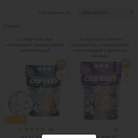
Сортировать по...
3 товара
Cat Step Arctic Blue
Cat Step Arctic Lavеnder
наполнитель силикагелевый
наполнитель силикагелевый
впитывающий
впитывающий с ароматом
лаванды
PRO
PRO
Хит продаж
(
9
)
(
0
)
от 11 517 ₸
от 10 690 ₸