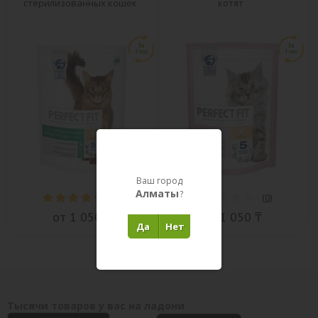
стерилизованных кошек
котят
Ваш город
Алматы
?
(
3
)
(
0
)
от 1 050 ₸
от 1 050 ₸
Да
Нет
Тысячи товаров у вас на ладони