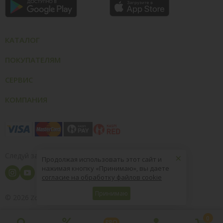
КАТАЛОГ
ПОКУПАТЕЛЯМ
СЕРВИС
КОМПАНИЯ
×
Следуй за нами
Продолжая использовать этот сайт и
нажимая кнопку «Принимаю», вы даете
согласие на обработку файлов cookie
Принимаю
© 2026
8 (800) 004-09-40
ZooOptTorg.KZ
0
PRO