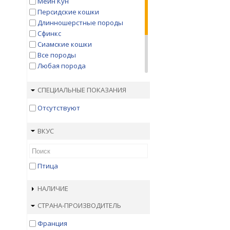
Мейн Кун
Персидские кошки
Длинношерстные породы
Сфинкс
Сиамские кошки
Все породы
Любая порода
Любая порода
Бенгал
СПЕЦИАЛЬНЫЕ ПОКАЗАНИЯ
нет
Отсутствуют
Сибирская
Норвежская лесная
Характерно породе
ВКУС
Птица
НАЛИЧИЕ
СТРАНА-ПРОИЗВОДИТЕЛЬ
Франция