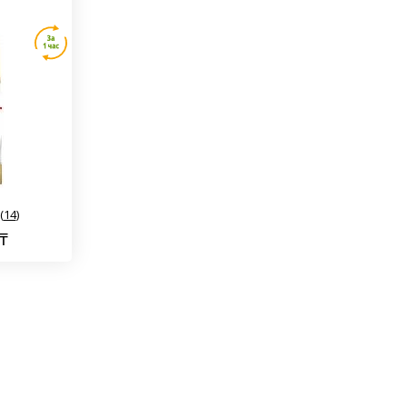
(
14
)
₸