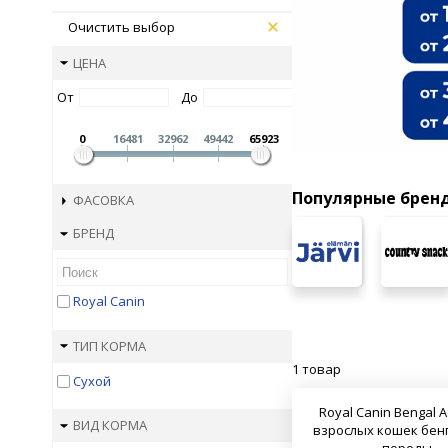
Очистить выбор
ЦЕНА
От
До
0
16481
32962
49442
65923
Популярные брен
ФАСОВКА
БРЕНД
Royal Canin
ТИП КОРМА
1 товар
Сухой
Royal Canin Bengal A
ВИД КОРМА
взрослых кошек бен
породы