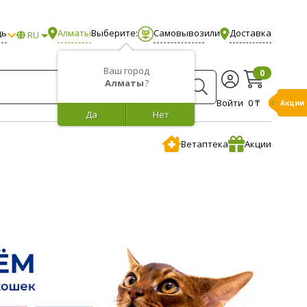
щь
Алматы
Выберите:
Самовывоз
или
Доставка
RU
Ваш город
0
Алматы
?
Войти
0 ₸
Акции
Да
Нет
Ветаптека
Акции