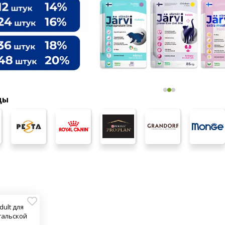
ды
dult для
гальской