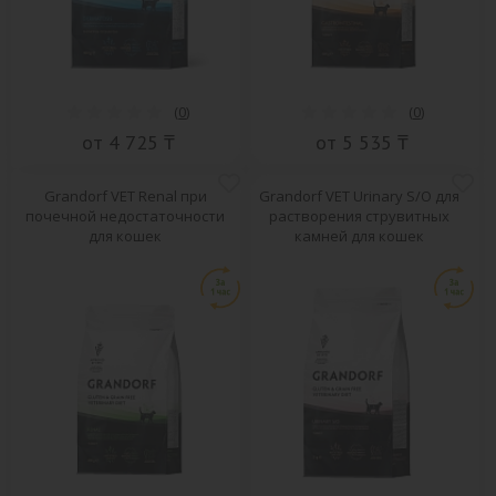
(
0
)
(
0
)
от 4 725 ₸
от 5 535 ₸
Grandorf VET Renal при
Grandorf VET Urinary S/O для
почечной недостаточности
растворения струвитных
для кошек
камней для кошек