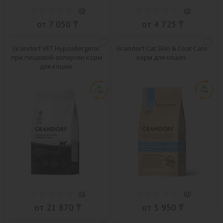
(
0
)
(
0
)
от 7 050 ₸
от 4 725 ₸
Grandorf VET Hypoallergenic
Grandorf Cat Skin & Coat Care
при пищевой аллергии корм
корм для кошек
для кошек
(
0
)
(
0
)
от 21 870 ₸
от 5 950 ₸