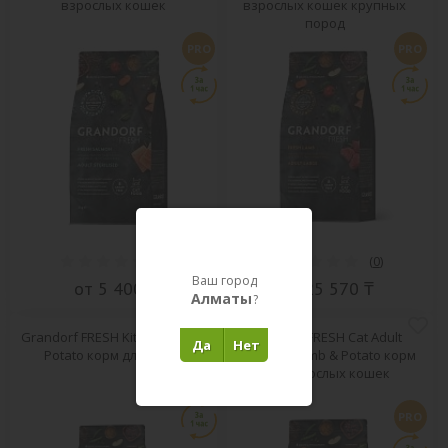
взрослых кошек
взрослых кошек крупных
пород
PRO
PRO
(
0
)
(
0
)
Ваш город
от 5 400 ₸
от 25 570 ₸
Алматы
?
Grandorf FRESH Kitten Lamb &
Grandorf FRESH Cat Adult
Да
Нет
Potato корм для котят
Sterilized Lamb & Potato корм
для взрослых кошек
PRO