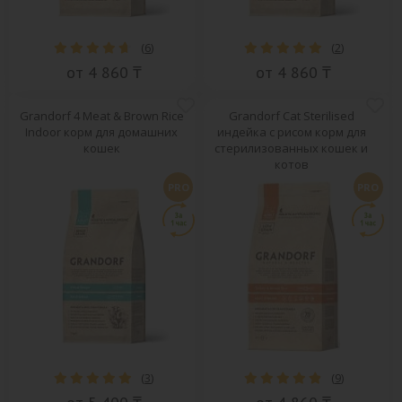
(
6
)
(
2
)
от 4 860 ₸
от 4 860 ₸
Grandorf 4 Meat & Brown Rice
Grandorf Cat Sterilised
Indoor корм для домашних
индейка с рисом корм для
кошек
стерилизованных кошек и
котов
PRO
PRO
(
3
)
(
9
)