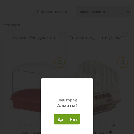
Сортировать по...
2 товара
Купалка Triol для птиц
Triol Клетка для птиц 2100AG
Ваш город
Алматы
?
Да
Нет
(
0
)
(
0
)
от 1 690 ₸
от 11 590 ₸