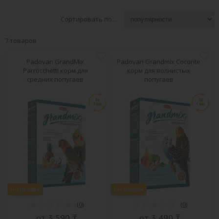
Сортировать по...
7 товаров
Padovan GrandMix
Padovan Grandmix Сocorite
Parrocchetti корм для
корм для волнистых
средних попугаев
попугаев
Хит продаж
Хит продаж
(
0
)
(
0
)
от 3 590 ₸
от 3 490 ₸