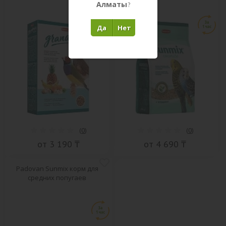
Алматы
?
Да
Нет
(
0
)
(
0
)
от 3 190 ₸
от 4 690 ₸
Padovan Sunmix корм для
средних попугаев