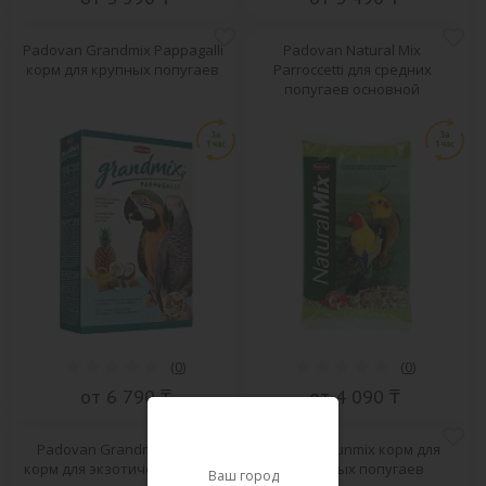
Padovan Grandmix Pappagalli
Padovan Natural Mix
корм для крупных попугаев
Parroccetti для средних
попугаев основной
(
0
)
(
0
)
от 6 790 ₸
от 4 090 ₸
Padovan Grandmix Esotici
Padovan Sunmix корм для
корм для экзотических птиц
волнистых попугаев
Ваш город