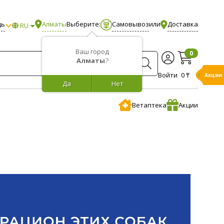
щь
Алматы
Выберите:
Самовывоз
или
Доставка
RU
Ваш город
0
Алматы
?
Войти
0 ₸
Бонусы
Да
Нет
Ветаптека
Акции