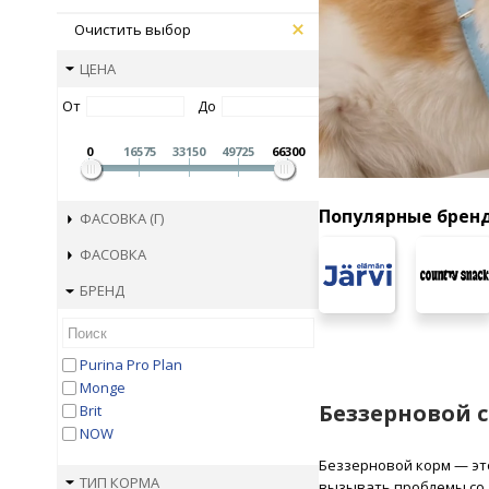
Очистить выбор
ЦЕНА
От
До
0
16575
33150
49725
66300
Популярные брен
ФАСОВКА (Г)
ФАСОВКА
БРЕНД
Purina Pro Plan
Monge
Беззерновой 
Brit
NOW
Беззерновой корм — это
ТИП КОРМА
вызывать проблемы со з