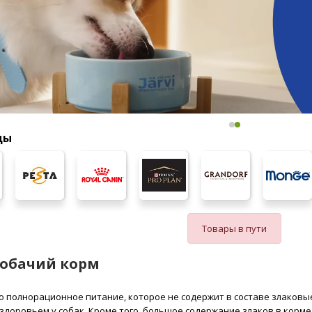
ды
Товары в пути
собачий корм
 полнорационное питание, которое не содержит в составе злаковые
доровьем у собак. Кроме того, большое содержание злаков в корме