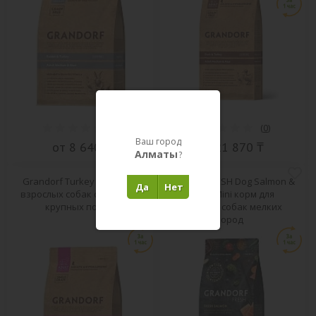
(
0
)
(
0
)
Ваш город
от 8 640 ₸
от 21 870 ₸
Алматы
?
Grandorf Turkey корм для
Grandorf FRESH Dog Salmon &
Да
Нет
взрослых собак средних и
Potato Mini корм для
крупных пород
взрослых собак мелких
пород