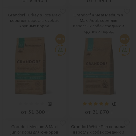
от 8 640 ₸
от 7 695 ₸
Grandorf Turkey & Rice Maxi
Grandorf 4 Meat Medium &
корм для взрослых собак
Maxi Adult корм для
крупных пород
взрослых собак средних и
крупных пород
PRO
PRO
(
0
)
(
1
)
от 51 300 ₸
от 21 870 ₸
Grandorf Medium & Maxi
Grandorf White Fish корм для
Junior корм для юниоров
взрослых собак средних и