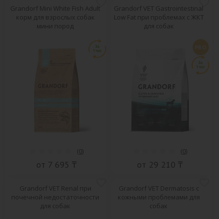
Grandorf Mini White Fish Adult
Grandorf VET Gastrointestinal
корм для взрослых собак
Low Fat при проблемах с ЖКТ
мини пород
для собак
PRO
(
0
)
(
0
)
от 7 695 ₸
от 29 210 ₸
Grandorf VET Renal при
Grandorf VET Dermatosis с
почечной недостаточности
кожными проблемами для
для собак
собак