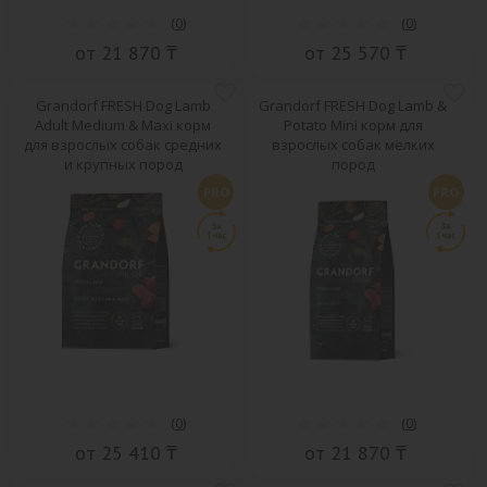
(
0
)
(
0
)
от 21 870 ₸
от 25 570 ₸
Grandorf FRESH Dog Lamb
Grandorf FRESH Dog Lamb &
Adult Medium & Maxi корм
Potato Mini корм для
для взрослых собак средних
взрослых собак мелких
и крупных пород
пород
PRO
PRO
(
0
)
(
0
)
от 25 410 ₸
от 21 870 ₸