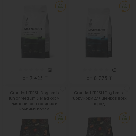
(
0
)
(
0
)
от 7 425 ₸
от 8 775 ₸
Grandorf FRESH Dog Lamb
Grandorf FRESH Dog Lamb
Junior Medium & Maxi корм
Puppy корм для щенков всех
для юниоров средних и
пород
крупных пород