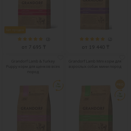
Хит продаж
(
3
)
(
2
)
от 7 695 ₸
от 19 440 ₸
Grandorf Lamb & Turkey
Grandorf Lamb Mini корм для
Puppy корм для щенков всех
взрослых собак мини пород
пород
PRO