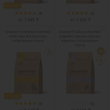
Хит продаж
(
4
)
(
4
)
от 7 695 ₸
от 7 695 ₸
Grandorf 4 Meat & Brown Rice
Grandorf Turkey & Rice Mini
Adult корм для взрослых
индейка с рисом корм для
собак мелких пород
взрослых собак мелких
пород
PRO
Хит продаж
(
4
)
(
0
)