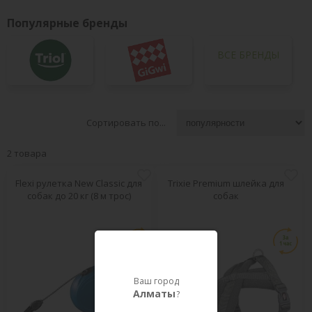
Популярные бренды
ВСЕ БРЕНДЫ
Сортировать по...
2 товара
Flexi рулетка New Classic для
Trixie Premium шлейка для
собак до 20 кг (8 м трос)
собак
Ваш город
Алматы
?