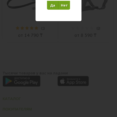
Да
Нет
(
1
)
(
0
)
от 14 790 ₸
от 8 590 ₸
Тысячи товаров у вас на ладони
КАТАЛОГ
ПОКУПАТЕЛЯМ