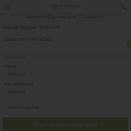
Выберите:
или
Доставка
Самовывоз
Главная
/
Каталог
/
Ветаптека
ТАБЛЕТКИ ЭНРОКСИЛ
ВАШ ВЫБОР:
Бренд
Энроксил
Вид препарата
Таблетки
Очистить выбор
Подбор по параметрам