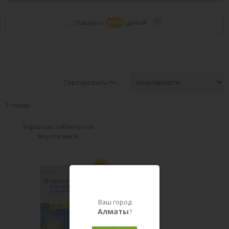
Товары с
PRO
ценой!
Сортировать по...
1 товар
Энроксил таблетки со
вкусом мяса
PRO
Ваш город
Алматы
?