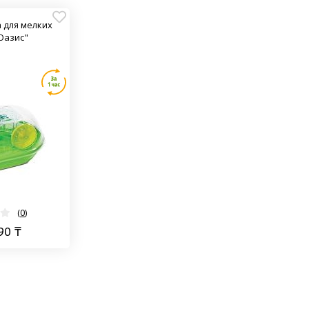
а для мелких
Оазис"
(
0
)
90 ₸