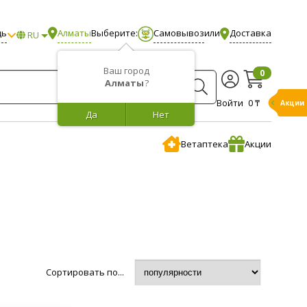
щь
Алматы
Выберите:
Самовывоз
или
Доставка
RU
Ваш город
0
Алматы
?
Войти
0 ₸
Бонусы
Да
Нет
Ветаптека
Акции
Сортировать по...