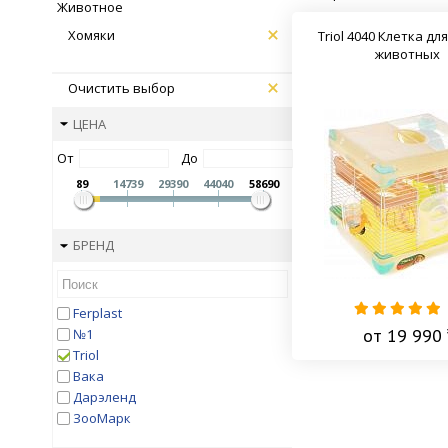
Животное
Хомяки
Triol 4040 Клетка дл
животных
Очистить выбор
ЦЕНА
От
До
89
14739
29390
44040
58690
БРЕНД
Ferplast
от 19 990 
№1
Triol
Вака
Дарэленд
ЗооМарк