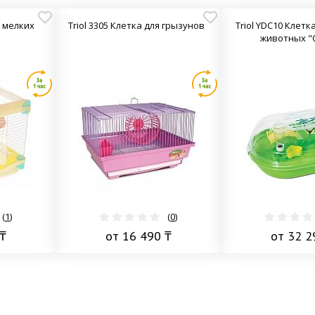
я мелких
Triol 3305 Клетка для грызунов
Triol YDC10 Клетк
животных "
(
1
)
(
0
)
₸
от 16 490 ₸
от 32 2