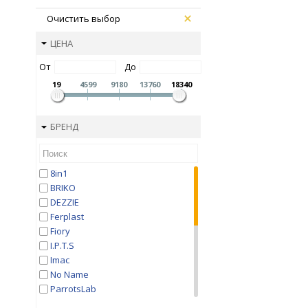
Очистить выбор
ЦЕНА
От
До
19
4599
9180
13760
18340
БРЕНД
8in1
BRIKO
DEZZIE
Ferplast
Fiory
I.P.T.S
Imac
No Name
ParrotsLab
Savic