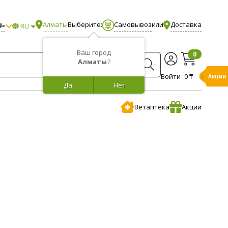
щь
Алматы
Выберите:
Самовывоз
или
Доставка
RU
Ваш город
0
Алматы
?
Войти
0 ₸
Акции
Да
Нет
Ветаптека
Акции