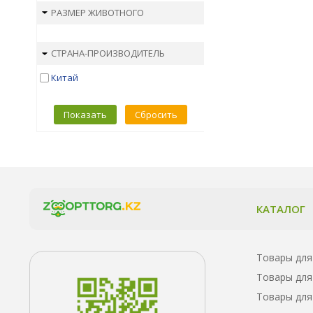
Triol
РАЗМЕР ЖИВОТНОГО
Trixie
Versele-Laga
СТРАНА-ПРОИЗВОДИТЕЛЬ
Ziver
Вака
Китай
Дарэленд
ЗооМарк
Россия
Показать
Сбросить
Северный олень
Ставрополь
КАТАЛОГ
Товары для
Товары для
Товары для