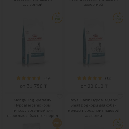
аллергией
аллергией
(
19
)
(
12
)
от 31 750 ₸
от 20 010 ₸
Monge Dog Speciality
Royal Canin Hypoallergenic
Hypoallergenic корм
Small Dog корм для собак
гипоаллергенный для
мелких пород при пищевой
взрослых собак всех пород
аллергии
PRO