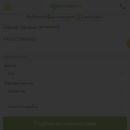
Выберите:
или
Доставка
Самовывоз
Главная
/
Каталог
/
Ветаптека
ТАБЛЕТКИ GIGI
ВАШ ВЫБОР:
Бренд
GIGI
Вид препарата
Таблетки
Очистить выбор
Подбор по параметрам