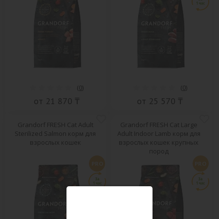
(
0
)
(
0
)
от 21 870 ₸
от 25 570 ₸
Grandorf FRESH Cat Adult
Grandorf FRESH Cat Large
Sterilized Salmon корм для
Adult Indoor Lamb корм для
взрослых кошек
взрослых кошек крупных
пород
PRO
PRO