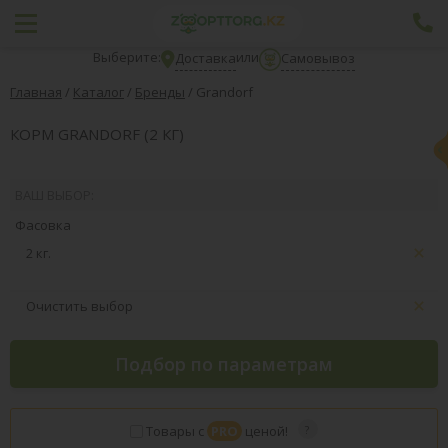
Выберите:
или
Доставка
Самовывоз
Главная
/
Каталог
/
Бренды
/
Grandorf
КОРМ GRANDORF (2 КГ)
ВАШ ВЫБОР:
Фасовка
2 кг.
Очистить выбор
Подбор по параметрам
Товары с
PRO
ценой!