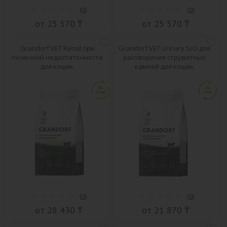
(
0
)
(
0
)
от 25 570 ₸
от 25 570 ₸
Grandorf VET Renal при
Grandorf VET Urinary S/O для
почечной недостаточности
растворения струвитных
для кошек
камней для кошек
(
0
)
(
0
)
от 28 430 ₸
от 21 870 ₸