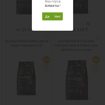
Ваш город
Алматы
?
Да
Нет
(
0
)
(
0
)
от 25 570 ₸
от 25 570 ₸
Grandorf FRESH Kitten Lamb &
Grandorf FRESH Cat Adult
Potato корм для котят
Sterilized Lamb & Potato корм
для взрослых кошек
PRO
PRO