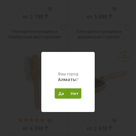
(
0
)
(
0
)
от 2 790 ₸
от 3 090 ₸
Trixie щетка-пуходерка
Trixie щетка-пуходерка
бамбуковая двусторонняя
деревенная с каплей
Ваш город
Алматы
?
Да
Нет
(
1
)
(
0
)
от 6 390 ₸
от 2 870 ₸