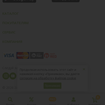
КАТАЛОГ
ПОКУПАТЕЛЯМ
СЕРВИС
КОМПАНИЯ
×
Следуй за нами
Продолжая использовать этот сайт и
нажимая кнопку «Принимаю», вы даете
согласие на обработку файлов cookie
Принимаю
© 2026
8 (800) 004-09-40
ZooOptTorg.KZ
0
PRO
Поиск
Акции
Кабинет
Корзина