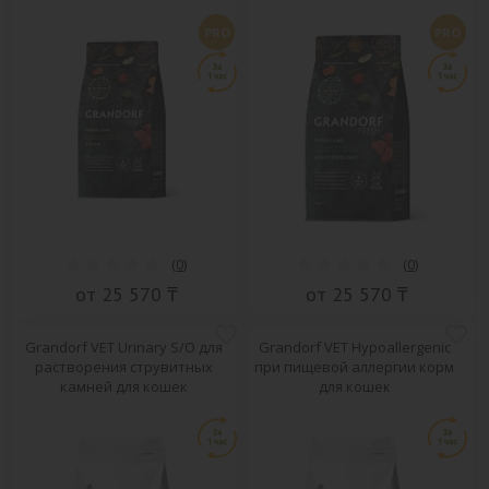
PRO
PRO
(
0
)
(
0
)
от 25 570 ₸
от 25 570 ₸
Grandorf VET Urinary S/O для
Grandorf VET Hypoallergenic
растворения струвитных
при пищевой аллергии корм
камней для кошек
для кошек