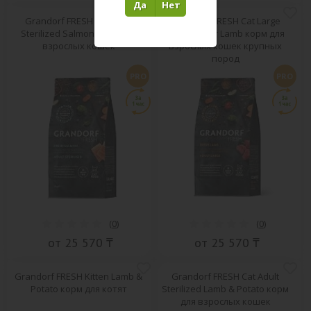
Да
Нет
Grandorf FRESH Cat Adult
Grandorf FRESH Cat Large
Sterilized Salmon корм для
Adult Indoor Lamb корм для
взрослых кошек
взрослых кошек крупных
пород
PRO
PRO
(
0
)
(
0
)
от 25 570 ₸
от 25 570 ₸
Grandorf FRESH Kitten Lamb &
Grandorf FRESH Cat Adult
Potato корм для котят
Sterilized Lamb & Potato корм
для взрослых кошек