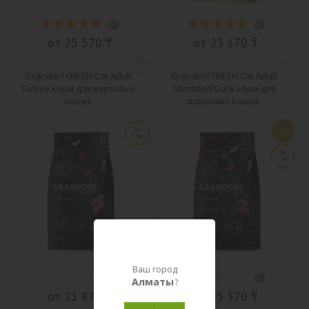
(
3
)
(
9
)
от 25 570 ₸
от 23 170 ₸
Grandorf FRESH Cat Adult
Grandorf FRESH Cat Adult
Turkey корм для взрослых
Sterilized Duck корм для
кошек
взрослых кошек
PRO
Ваш город
(
0
)
(
0
)
Алматы
?
от 21 870 ₸
от 25 570 ₸