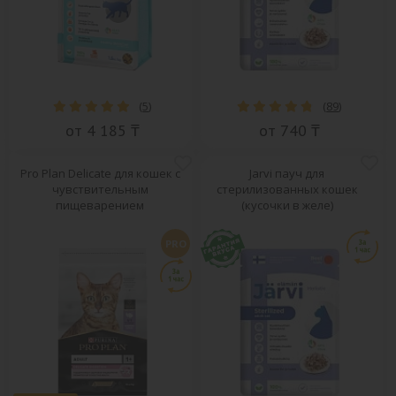
(
5
)
(
89
)
от 4 185 ₸
от 740 ₸
Pro Plan Delicate для кошек с
Jarvi пауч для
чувствительным
стерилизованных кошек
пищеварением
(кусочки в желе)
PRO