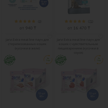
(
3
)
(
72
)
от 940 ₸
от 16 470 ₸
Jarvi Extra meat line пауч для
Jarvi Extra meat line пауч для
стерилизованных кошек
кошек с чувствительным
(кусочки в желе)
пищеварением (кусочки в
соусе)