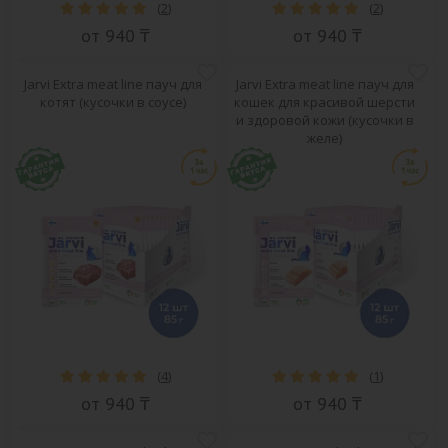
(
2
)
(
2
)
от 940 ₸
от 940 ₸
Jarvi Extra meat line пауч для
Jarvi Extra meat line пауч для
котят (кусочки в соусе)
кошек для красивой шерсти
и здоровой кожи (кусочки в
желе)
(
4
)
(
1
)
от 940 ₸
от 940 ₸