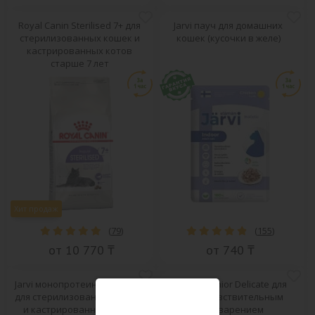
Royal Canin Sterilised 7+ для
Jarvi пауч для домашних
стерилизованных кошек и
кошек (кусочки в желе)
кастрированных котов
старше 7 лет
Хит продаж
(
79
)
(
155
)
от 10 770 ₸
от 740 ₸
Jarvi монопротеиновый пауч
Pro Plan Junior Delicate для
для стерилизованных кошек
котят с чувствительным
и кастрированных котов
пищеварением