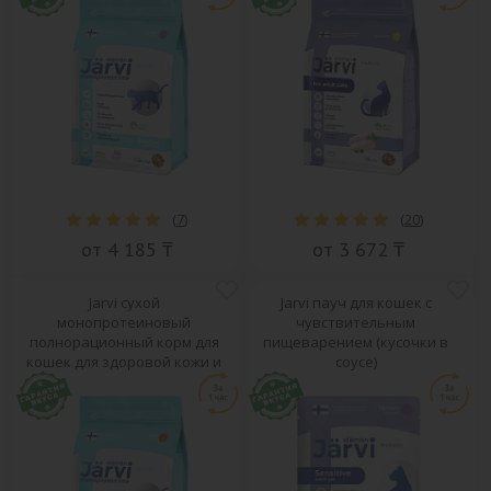
(
7
)
(
20
)
от 4 185 ₸
от 3 672 ₸
Jarvi сухой
Jarvi пауч для кошек с
монопротеиновый
чувствительным
полнорационный корм для
пищеварением (кусочки в
кошек для здоровой кожи и
соусе)
красивой шерсти