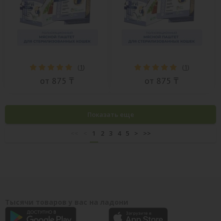
(
1
)
(
1
)
от 875 ₸
от 875 ₸
Показать еще
<<
<
1
2
3
4
5
>
>>
Тысячи товаров у вас на ладони