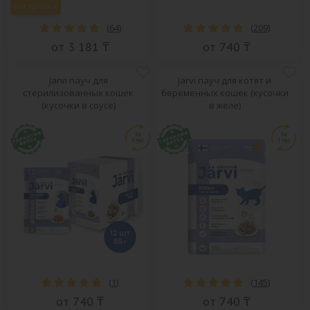
Хит продаж
(
64
)
(
209
)
от 3 181 ₸
от 740 ₸
Jarvi пауч для
Jarvi пауч для котят и
стерилизованных кошек
беременных кошек (кусочки
(кусочки в соусе)
в желе)
(
1
)
(
145
)
от 740 ₸
от 740 ₸