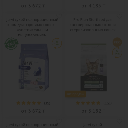
от 3 672 ₸
от 4 185 ₸
Jarvi сухой полнорационный
Pro Plan Sterilised для
корм для взрослых кошек с
кастрированных котов и
чувствительным
стерилизованных кошек
пищеварением
PRO
Хит продаж
(
19
)
(
161
)
от 3 672 ₸
от 3 182 ₸
Jarvi сухой полнорационный
Jarvi сухой