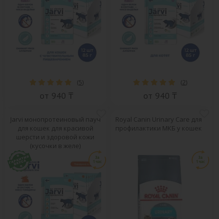
(
5
)
(
2
)
от 940 ₸
от 940 ₸
Jarvi монопротеиновый пауч
Royal Canin Urinary Care для
для кошек для красивой
профилактики МКБ у кошек
шерсти и здоровой кожи
(кусочки в желе)