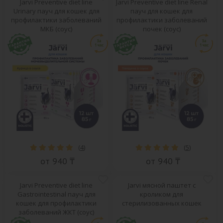
Jarvi Preventive diet line
Jarvi Preventive diet line Renal
Urinary пауч для кошек для
пауч для кошек для
профилактики заболеваний
профилактики заболеваний
МКБ (соус)
почек (соус)
(
4
)
(
5
)
от 940 ₸
от 940 ₸
Jarvi Preventive diet line
Jarvi мясной паштет с
Gastrointestinal пауч для
кроликом для
кошек для профилактики
стерилизованных кошек
заболеваний ЖКТ (соус)