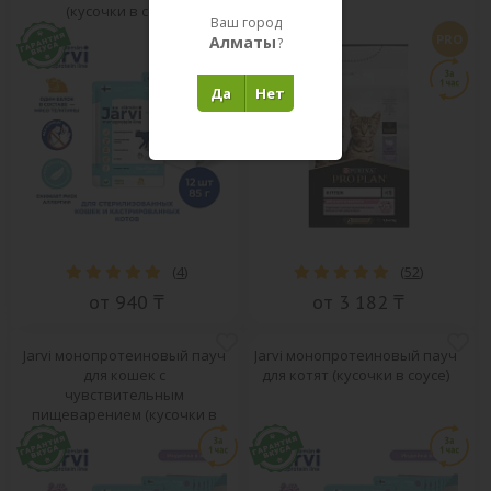
(кусочки в соусе)
Ваш город
PRO
Алматы
?
Да
Нет
(
4
)
(
52
)
от 940 ₸
от 3 182 ₸
Jarvi монопротеиновый пауч
Jarvi монопротеиновый пауч
для кошек с
для котят (кусочки в соусе)
чувствительным
пищеварением (кусочки в
желе)