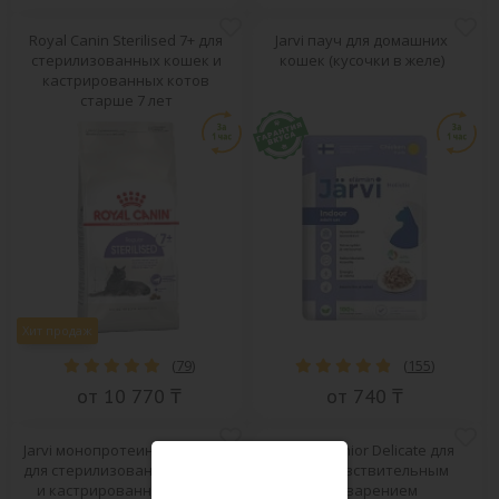
Royal Canin Sterilised 7+ для
Jarvi пауч для домашних
стерилизованных кошек и
кошек (кусочки в желе)
кастрированных котов
старше 7 лет
Хит продаж
(
79
)
(
155
)
от 10 770 ₸
от 740 ₸
Jarvi монопротеиновый пауч
Pro Plan Junior Delicate для
для стерилизованных кошек
котят с чувствительным
и кастрированных котов
пищеварением