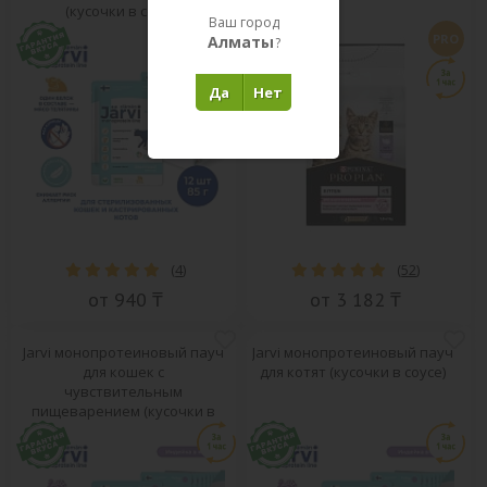
(кусочки в соусе)
Ваш город
PRO
Алматы
?
Да
Нет
(
4
)
(
52
)
от 940 ₸
от 3 182 ₸
Jarvi монопротеиновый пауч
Jarvi монопротеиновый пауч
для кошек с
для котят (кусочки в соусе)
чувствительным
пищеварением (кусочки в
желе)