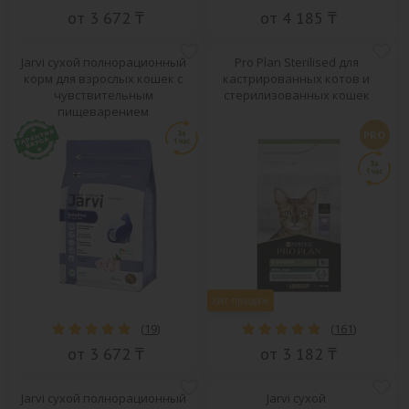
от 3 672 ₸
от 4 185 ₸
Jarvi сухой полнорационный
Pro Plan Sterilised для
корм для взрослых кошек с
кастрированных котов и
чувствительным
стерилизованных кошек
пищеварением
PRO
Хит продаж
(
19
)
(
161
)
от 3 672 ₸
от 3 182 ₸
Jarvi сухой полнорационный
Jarvi сухой