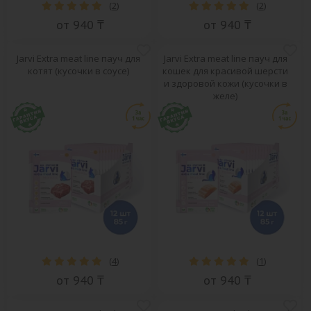
(
2
)
(
2
)
от 940 ₸
от 940 ₸
Jarvi Extra meat line пауч для
Jarvi Extra meat line пауч для
котят (кусочки в соусе)
кошек для красивой шерсти
и здоровой кожи (кусочки в
желе)
(
4
)
(
1
)
от 940 ₸
от 940 ₸