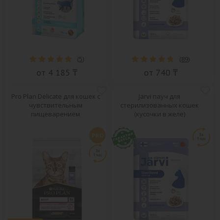
(
5
)
(
89
)
от 4 185 ₸
от 740 ₸
Pro Plan Delicate для кошек с
Jarvi пауч для
чувствительным
стерилизованных кошек
пищеварением
(кусочки в желе)
PRO