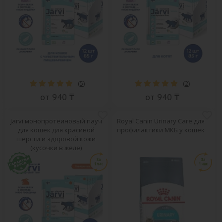
(
5
)
(
2
)
от 940 ₸
от 940 ₸
Jarvi монопротеиновый пауч
Royal Canin Urinary Care для
для кошек для красивой
профилактики МКБ у кошек
шерсти и здоровой кожи
(кусочки в желе)