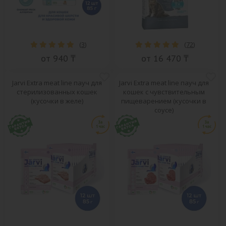
(
3
)
(
72
)
от 940 ₸
от 16 470 ₸
Jarvi Extra meat line пауч для
Jarvi Extra meat line пауч для
стерилизованных кошек
кошек с чувствительным
(кусочки в желе)
пищеварением (кусочки в
соусе)