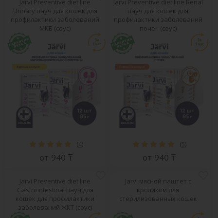
Jarvi Preventive diet line
Jarvi Preventive diet line Renal
Urinary пауч для кошек для
пауч для кошек для
профилактики заболеваний
профилактики заболеваний
МКБ (соус)
почек (соус)
(
4
)
(
5
)
от 940 ₸
от 940 ₸
Jarvi Preventive diet line
Jarvi мясной паштет с
Gastrointestinal пауч для
кроликом для
кошек для профилактики
стерилизованных кошек
заболеваний ЖКТ (соус)