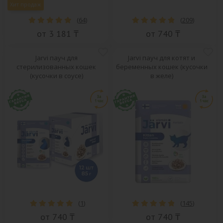
Хит продаж
(
64
)
(
209
)
от 3 181 ₸
от 740 ₸
Jarvi пауч для
Jarvi пауч для котят и
стерилизованных кошек
беременных кошек (кусочки
(кусочки в соусе)
в желе)
(
1
)
(
145
)
от 740 ₸
от 740 ₸