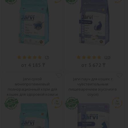
(
7
)
(
20
)
от 4 185 ₸
от 3 672 ₸
Jarvi сухой
Jarvi пауч для кошек с
монопротеиновый
чувствительным
полнорационный корм для
пищеварением (кусочки в
кошек для здоровой кожи и
соусе)
красивой шерсти