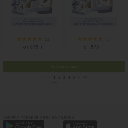
(
1
)
(
1
)
от 875 ₸
от 875 ₸
Показать еще
<<
<
1
2
3
4
5
>
>>
Тысячи товаров у вас на ладони