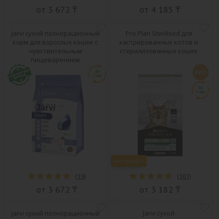
от 3 672 ₸
от 4 185 ₸
Jarvi сухой полнорационный
Pro Plan Sterilised для
корм для взрослых кошек с
кастрированных котов и
чувствительным
стерилизованных кошек
пищеварением
PRO
Хит продаж
(
19
)
(
161
)
от 3 672 ₸
от 3 182 ₸
Jarvi сухой полнорационный
Jarvi сухой