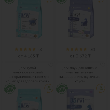
(
7
)
(
20
)
от 4 185 ₸
от 3 672 ₸
Jarvi сухой
Jarvi пауч для кошек с
монопротеиновый
чувствительным
полнорационный корм для
пищеварением (кусочки в
кошек для здоровой кожи и
соусе)
красивой шерсти