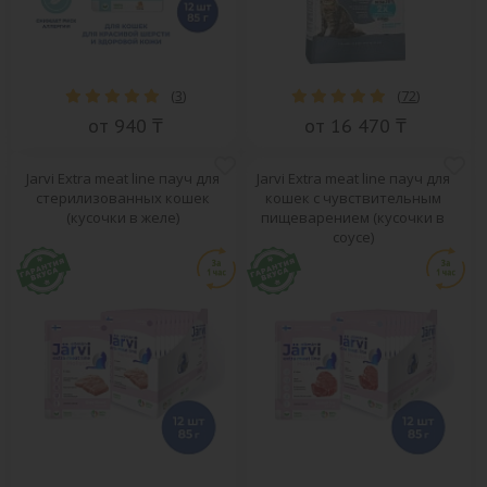
(
3
)
(
72
)
от 940 ₸
от 16 470 ₸
Jarvi Extra meat line пауч для
Jarvi Extra meat line пауч для
стерилизованных кошек
кошек с чувствительным
(кусочки в желе)
пищеварением (кусочки в
соусе)