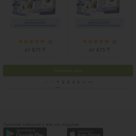
(
1
)
(
1
)
от 875 ₸
от 875 ₸
Показать еще
<<
<
1
2
3
4
5
>
>>
Тысячи товаров у вас на ладони