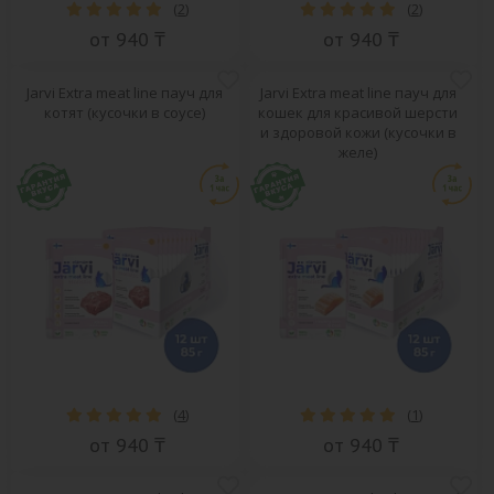
(
2
)
(
2
)
от 940 ₸
от 940 ₸
Jarvi Extra meat line пауч для
Jarvi Extra meat line пауч для
котят (кусочки в соусе)
кошек для красивой шерсти
и здоровой кожи (кусочки в
желе)
(
4
)
(
1
)
от 940 ₸
от 940 ₸