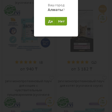
(кусочки в соусе)
Ваш город
PRO
Алматы
?
Да
Нет
(
4
)
(
52
)
от 940 ₸
от 3 182 ₸
Jarvi монопротеиновый пауч
Jarvi монопротеиновый пауч
для кошек с
для котят (кусочки в соусе)
чувствительным
пищеварением (кусочки в
желе)