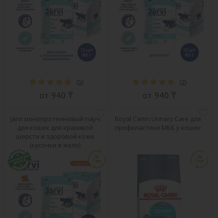
(
5
)
(
2
)
от 940 ₸
от 940 ₸
Jarvi монопротеиновый пауч
Royal Canin Urinary Care для
для кошек для красивой
профилактики МКБ у кошек
шерсти и здоровой кожи
(кусочки в желе)