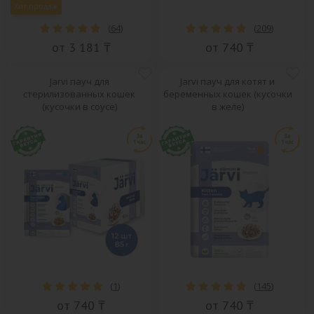
Хит продаж
(
64
)
(
209
)
от 3 181 ₸
от 740 ₸
Jarvi пауч для
Jarvi пауч для котят и
стерилизованных кошек
беременных кошек (кусочки
(кусочки в соусе)
в желе)
(
1
)
(
145
)
от 740 ₸
от 740 ₸