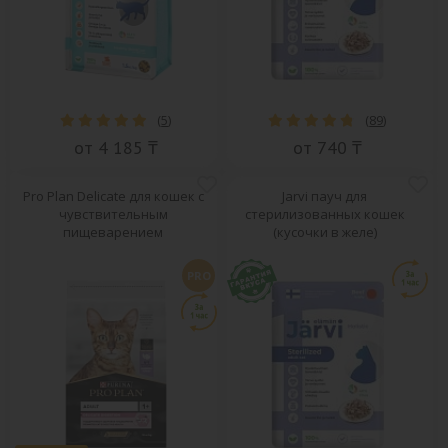
(
5
)
(
89
)
от 4 185 ₸
от 740 ₸
Pro Plan Delicate для кошек с
Jarvi пауч для
чувствительным
стерилизованных кошек
пищеварением
(кусочки в желе)
PRO