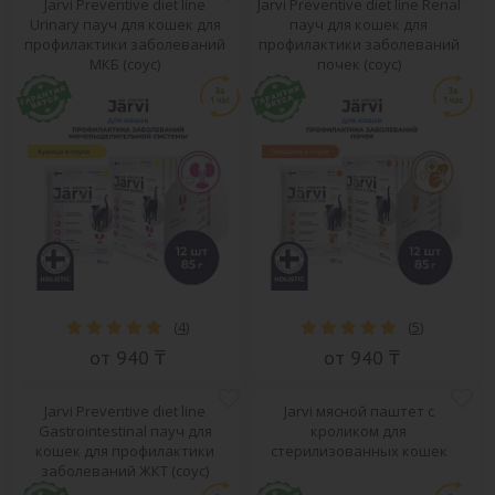
Jarvi Preventive diet line
Jarvi Preventive diet line Renal
Urinary пауч для кошек для
пауч для кошек для
профилактики заболеваний
профилактики заболеваний
МКБ (соус)
почек (соус)
(
4
)
(
5
)
от 940 ₸
от 940 ₸
Jarvi Preventive diet line
Jarvi мясной паштет с
Gastrointestinal пауч для
кроликом для
кошек для профилактики
стерилизованных кошек
заболеваний ЖКТ (соус)