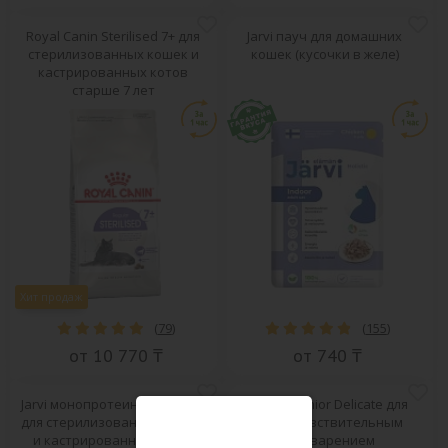
Royal Canin Sterilised 7+ для
Jarvi пауч для домашних
стерилизованных кошек и
кошек (кусочки в желе)
кастрированных котов
старше 7 лет
Хит продаж
(
79
)
(
155
)
от 10 770 ₸
от 740 ₸
Jarvi монопротеиновый пауч
Pro Plan Junior Delicate для
для стерилизованных кошек
котят с чувствительным
и кастрированных котов
пищеварением