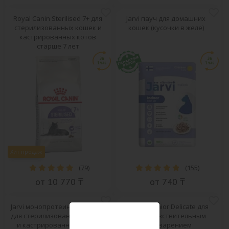
Royal Canin Sterilised 7+ для
Jarvi пауч для домашних
стерилизованных кошек и
кошек (кусочки в желе)
кастрированных котов
старше 7 лет
Хит продаж
(
79
)
(
155
)
от 10 770 ₸
от 740 ₸
Jarvi монопротеиновый пауч
Pro Plan Junior Delicate для
для стерилизованных кошек
котят с чувствительным
и кастрированных котов
пищеварением