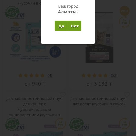
(кусочки в соусе)
Ваш город
PRO
Алматы
?
Да
Нет
(
4
)
(
52
)
от 940 ₸
от 3 182 ₸
Jarvi монопротеиновый пауч
Jarvi монопротеиновый пауч
для кошек с
для котят (кусочки в соусе)
чувствительным
пищеварением (кусочки в
желе)