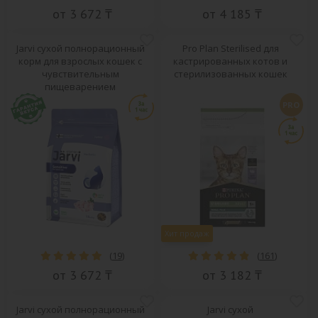
от 3 672 ₸
от 4 185 ₸
Jarvi сухой полнорационный
Pro Plan Sterilised для
корм для взрослых кошек с
кастрированных котов и
чувствительным
стерилизованных кошек
пищеварением
PRO
Хит продаж
(
19
)
(
161
)
от 3 672 ₸
от 3 182 ₸
Jarvi сухой полнорационный
Jarvi сухой