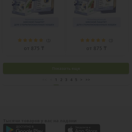
(
1
)
(
1
)
от 875 ₸
от 875 ₸
Показать еще
<<
<
1
2
3
4
5
>
>>
Тысячи товаров у вас на ладони