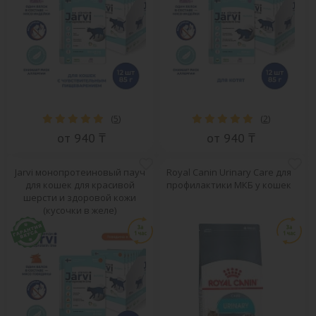
(
5
)
(
2
)
от 940 ₸
от 940 ₸
Jarvi монопротеиновый пауч
Royal Canin Urinary Care для
для кошек для красивой
профилактики МКБ у кошек
шерсти и здоровой кожи
(кусочки в желе)