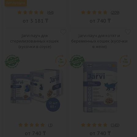
Хит продаж
(
64
)
(
209
)
от 3 181 ₸
от 740 ₸
Jarvi пауч для
Jarvi пауч для котят и
стерилизованных кошек
беременных кошек (кусочки
(кусочки в соусе)
в желе)
(
1
)
(
145
)
от 740 ₸
от 740 ₸