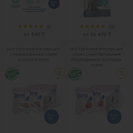
(
3
)
(
72
)
от 940 ₸
от 16 470 ₸
Jarvi Extra meat line пауч для
Jarvi Extra meat line пауч для
стерилизованных кошек
кошек с чувствительным
(кусочки в желе)
пищеварением (кусочки в
соусе)