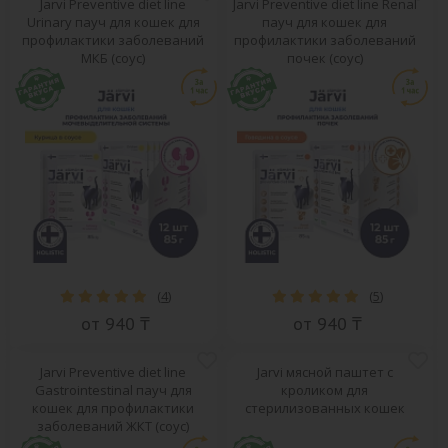
Jarvi Preventive diet line
Jarvi Preventive diet line Renal
Urinary пауч для кошек для
пауч для кошек для
профилактики заболеваний
профилактики заболеваний
МКБ (соус)
почек (соус)
(
4
)
(
5
)
от 940 ₸
от 940 ₸
Jarvi Preventive diet line
Jarvi мясной паштет с
Gastrointestinal пауч для
кроликом для
кошек для профилактики
стерилизованных кошек
заболеваний ЖКТ (соус)