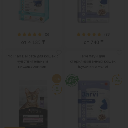
(
5
)
(
89
)
от 4 185 ₸
от 740 ₸
Pro Plan Delicate для кошек с
Jarvi пауч для
чувствительным
стерилизованных кошек
пищеварением
(кусочки в желе)
PRO