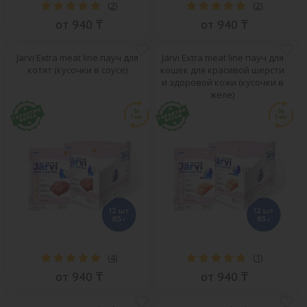
(
2
)
(
2
)
от 940 ₸
от 940 ₸
Jarvi Extra meat line пауч для
Jarvi Extra meat line пауч для
котят (кусочки в соусе)
кошек для красивой шерсти
и здоровой кожи (кусочки в
желе)
(
4
)
(
1
)
от 940 ₸
от 940 ₸