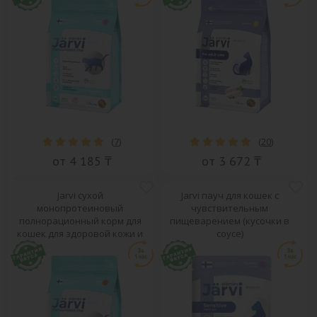
(
7
)
(
20
)
от 4 185 ₸
от 3 672 ₸
Jarvi сухой
Jarvi пауч для кошек с
монопротеиновый
чувствительным
полнорационный корм для
пищеварением (кусочки в
кошек для здоровой кожи и
соусе)
красивой шерсти