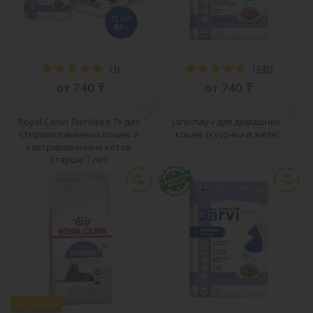
(
1
)
(
145
)
от 740 ₸
от 740 ₸
Royal Canin Sterilised 7+ для
Jarvi пауч для домашних
стерилизованных кошек и
кошек (кусочки в желе)
кастрированных котов
старше 7 лет
Хит продаж