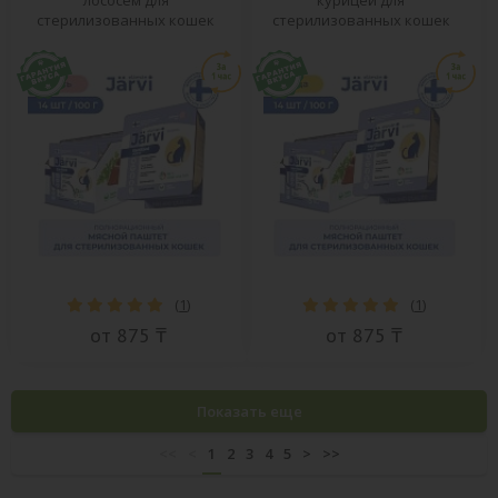
лососем для
курицей для
стерилизованных кошек
стерилизованных кошек
(
1
)
(
1
)
от 875 ₸
от 875 ₸
Показать еще
<<
<
1
2
3
4
5
>
>>