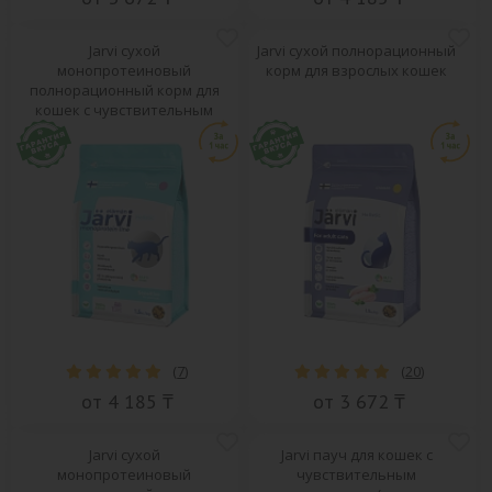
Jarvi сухой
Jarvi сухой полнорационный
монопротеиновый
корм для взрослых кошек
полнорационный корм для
кошек с чувствительным
пищеварением
(
7
)
(
20
)
от 4 185 ₸
от 3 672 ₸
Jarvi сухой
Jarvi пауч для кошек с
монопротеиновый
чувствительным