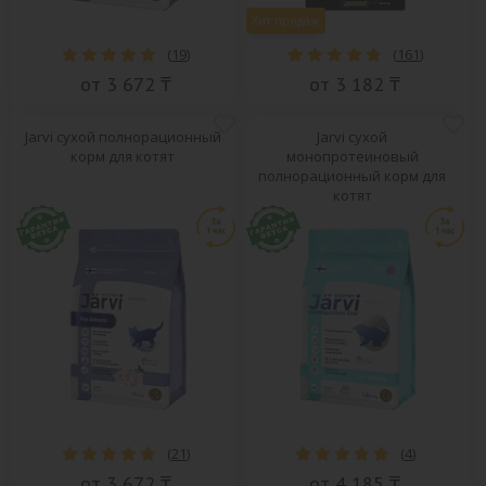
Хит продаж
(
19
)
(
161
)
от 3 672 ₸
от 3 182 ₸
Jarvi сухой полнорационный
Jarvi сухой
корм для котят
монопротеиновый
полнорационный корм для
котят
(
21
)
(
4
)
от 3 672 ₸
от 4 185 ₸