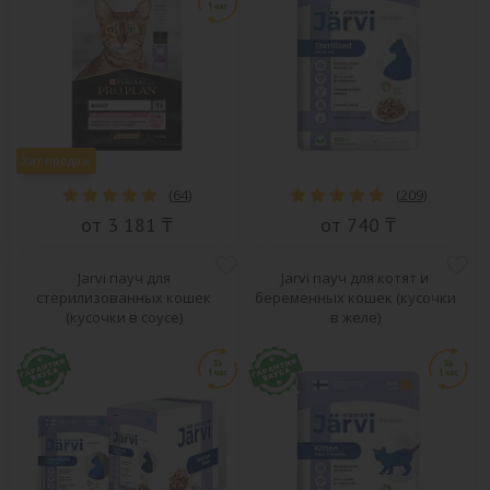
Хит продаж
(
64
)
(
209
)
от 3 181 ₸
от 740 ₸
Jarvi пауч для
Jarvi пауч для котят и
стерилизованных кошек
беременных кошек (кусочки
(кусочки в соусе)
в желе)