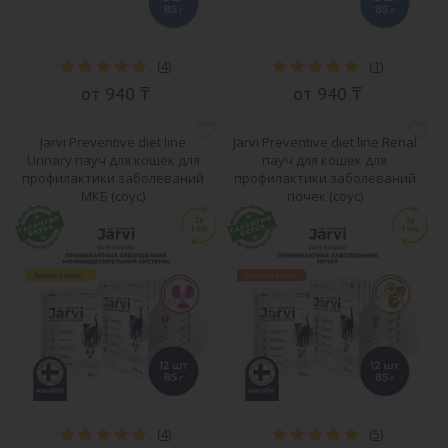
(
4
)
(
1
)
от 940 ₸
от 940 ₸
Jarvi Preventive diet line
Jarvi Preventive diet line Renal
Urinary пауч для кошек для
пауч для кошек для
профилактики заболеваний
профилактики заболеваний
МКБ (соус)
почек (соус)
(
4
)
(
5
)