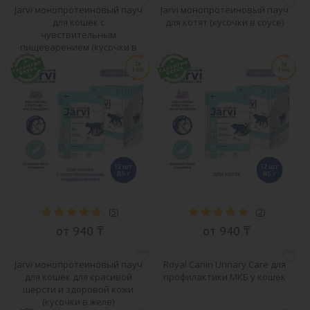
Jarvi монопротеиновый пауч
Jarvi монопротеиновый пауч
для кошек с
для котят (кусочки в соусе)
чувствительным
пищеварением (кусочки в
желе)
(
5
)
(
2
)
от 940 ₸
от 940 ₸
Jarvi монопротеиновый пауч
Royal Canin Urinary Care для
для кошек для красивой
профилактики МКБ у кошек
шерсти и здоровой кожи
(кусочки в желе)