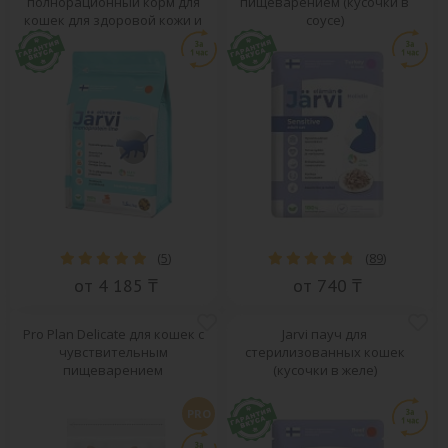
полнорационный корм для
пищеварением (кусочки в
кошек для здоровой кожи и
соусе)
красивой шерсти
(
5
)
(
89
)
от 4 185 ₸
от 740 ₸
Pro Plan Delicate для кошек с
Jarvi пауч для
чувствительным
стерилизованных кошек
пищеварением
(кусочки в желе)
PRO