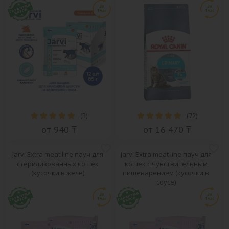
(
3
)
(
72
)
от 940 ₸
от 16 470 ₸
Jarvi Extra meat line пауч для
Jarvi Extra meat line пауч для
стерилизованных кошек
кошек с чувствительным
(кусочки в желе)
пищеварением (кусочки в
соусе)