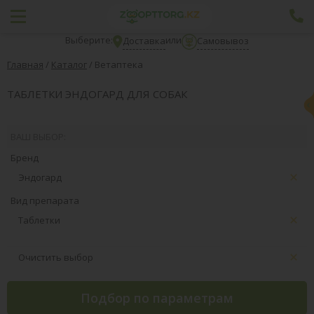
Выберите:
или
Доставка
Самовывоз
Главная
/
Каталог
/
Ветаптека
ТАБЛЕТКИ ЭНДОГАРД ДЛЯ СОБАК
ВАШ ВЫБОР:
Бренд
Эндогард
Вид препарата
Таблетки
Очистить выбор
Подбор по параметрам