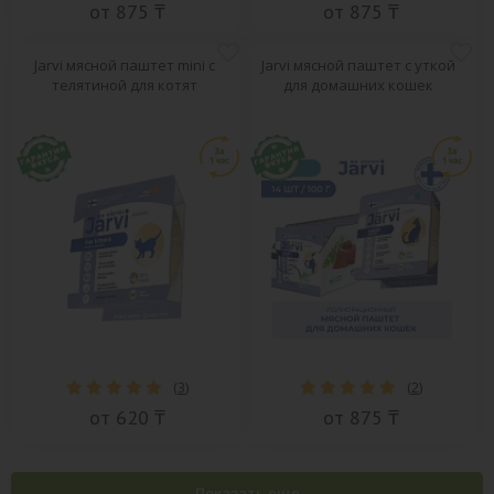
от 875 ₸
от 875 ₸
Jarvi мясной паштет mini с
Jarvi мясной паштет с уткой
телятиной для котят
для домашних кошек
(
3
)
(
2
)
от 620 ₸
от 875 ₸
Показать еще