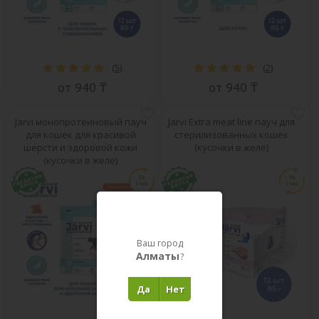
(
5
)
(
2
)
от 940 ₸
от 940 ₸
Jarvi монопротеиновый пауч
Jarvi Extra meat line пауч для
для кошек для красивой
стерилизованных кошек
шерсти и здоровой кожи
(кусочки в желе)
(кусочки в желе)
Ваш город
Алматы
?
Да
Нет