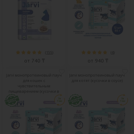
(
155
)
(
4
)
от 740 ₸
от 940 ₸
Jarvi монопротеиновый пауч
Jarvi монопротеиновый пауч
для кошек с
для котят (кусочки в соусе)
чувствительным
пищеварением (кусочки в
желе)