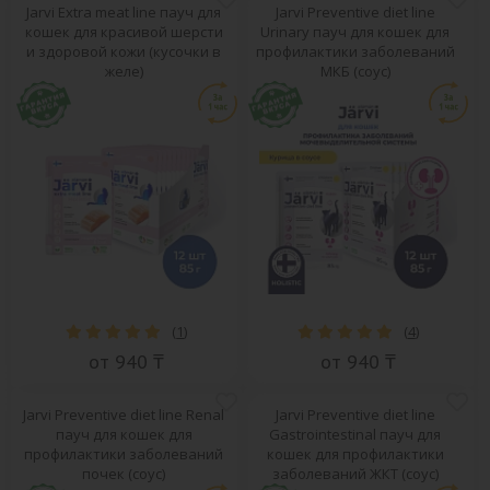
Jarvi Extra meat line пауч для
Jarvi Preventive diet line
кошек для красивой шерсти
Urinary пауч для кошек для
и здоровой кожи (кусочки в
профилактики заболеваний
желе)
МКБ (соус)
(
1
)
(
4
)
от 940 ₸
от 940 ₸
Jarvi Preventive diet line Renal
Jarvi Preventive diet line
пауч для кошек для
Gastrointestinal пауч для
профилактики заболеваний
кошек для профилактики
почек (соус)
заболеваний ЖКТ (соус)