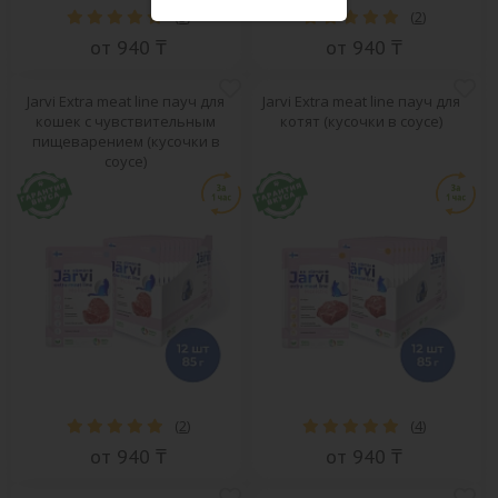
(
3
)
(
2
)
от 940 ₸
от 940 ₸
Jarvi Extra meat line пауч для
Jarvi Extra meat line пауч для
кошек с чувствительным
котят (кусочки в соусе)
пищеварением (кусочки в
соусе)
(
2
)
(
4
)
от 940 ₸
от 940 ₸