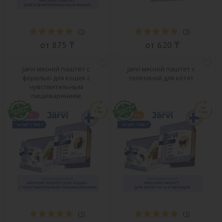
(
1
)
(
1
)
от 875 ₸
от 620 ₸
Jarvi мясной паштет с
Jarvi мясной паштет с
форелью для кошек с
телятиной для котят
чувствительным
пищеварением
(
1
)
(
1
)