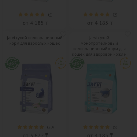
(
4
)
(
7
)
от 4 185 ₸
от 4 185 ₸
Jarvi сухой полнорационный
Jarvi сухой
корм для взрослых кошек
монопротеиновый
полнорационный корм для
кошек для здоровой кожи и
красивой шерсти
(
20
)
(
5
)
от 3 672 ₸
от 4 185 ₸