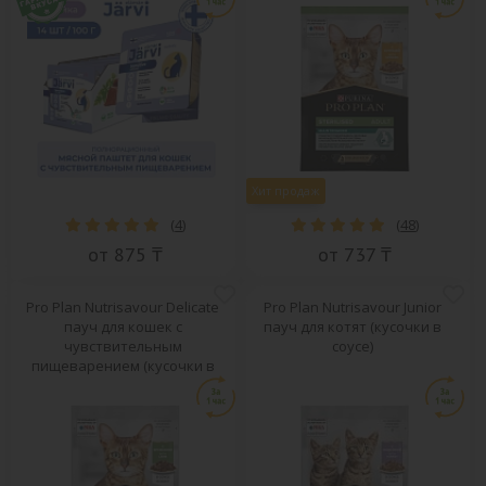
Хит продаж
(
4
)
(
48
)
от 875 ₸
от 737 ₸
Pro Plan Nutrisavour Delicate
Pro Plan Nutrisavour Junior
пауч для кошек с
пауч для котят (кусочки в
чувствительным
соусе)
пищеварением (кусочки в
соусе)