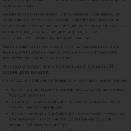
производителя.
В нашем зоомагазине можно купить влажный корм для кошек,
ориентируясь не только на вкусовые предпочтения питомца,
но и состояние его здоровья. Они будут уместны в рационе, если
питомец находится на лечении или проходит этап
восстановления после операции или болезни.
Мы не оставили без внимания и котят. Для малышей на сайте
вы найдете паштеты и паучи, которые можно использовать
в качестве прикорма до
4-6 месяцев.
В каком виде изготавливают влажный
корм для кошек
По методу изготовления влажный корм для кошек бывает в виде:
мусса – все ингредиенты измельчены до однородной массы,
подходит для котят;
паштета – по консистенции и составу близок к обычному
мясному паштету для людей;
мясных консервов (с добавлением соуса/желе) – мелкие или
крупные кусочки мяса, иногда с добавлением фруктов,
овощей, бобовых, зелени и др.;