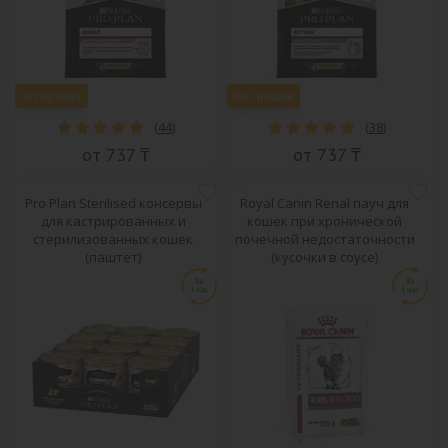
Хит продаж
Хит продаж
(
44
)
(
38
)
от 737 ₸
от 737 ₸
Pro Plan Sterilised консервы
Royal Canin Renal пауч для
для кастрированных и
кошек при хронической
стерилизованных кошек
почечной недостаточности
(паштет)
(кусочки в соусе)