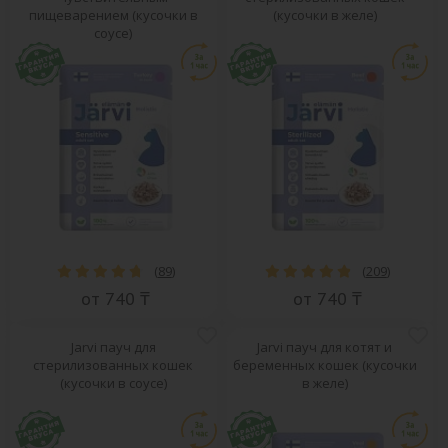
пищеварением (кусочки в
(кусочки в желе)
соусе)
ВСЕ БРЕНДЫ
(
89
)
(
209
)
от 740 ₸
от 740 ₸
Jarvi пауч для
Jarvi пауч для котят и
стерилизованных кошек
беременных кошек (кусочки
(кусочки в соусе)
в желе)