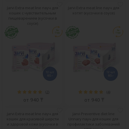
Jarvi Extra meat line пауч для
Jarvi Extra meat line пауч для
кошек с чувствительным
котят (кусочки в соусе)
пищеварением (кусочки в
соусе)
(
2
)
(
4
)
от 940 ₸
от 940 ₸
Jarvi Extra meat line пауч для
Jarvi Preventive diet line
кошек для красивой шерсти
Urinary пауч для кошек для
и здоровой кожи (кусочки в
профилактики заболеваний