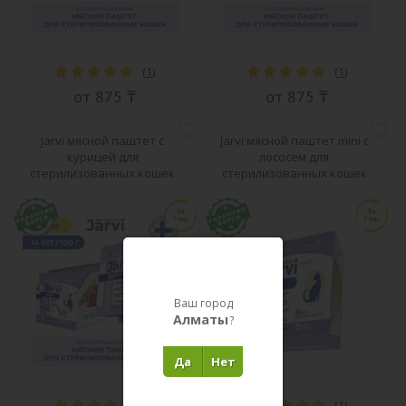
(
1
)
(
1
)
от 875 ₸
от 875 ₸
Jarvi мясной паштет с
Jarvi мясной паштет mini с
курицей для
лососем для
стерилизованных кошек
стерилизованных кошек
Ваш город
Алматы
?
Да
Нет
(
1
)
(
1
)