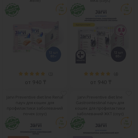
желе)
МКБ (соус)
(
1
)
(
4
)
от 940 ₸
от 940 ₸
Jarvi Preventive diet line Renal
Jarvi Preventive diet line
пауч для кошек для
Gastrointestinal пауч для
профилактики заболеваний
кошек для профилактики
почек (соус)
заболеваний ЖКТ (соус)