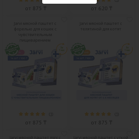
от 875 ₸
от 620 ₸
Jarvi мясной паштет с
Jarvi мясной паштет с
форелью для кошек с
телятиной для котят
чувствительным
пищеварением
(
1
)
(
1
)
от 875 ₸
от 875 ₸
Jarvi мясной паштет mini с
Jarvi мясной паштет с уткой