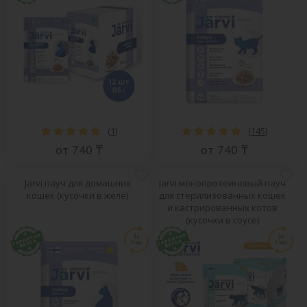
(
1
)
(
145
)
от 740 ₸
от 740 ₸
Jarvi пауч для домашних
Jarvi монопротеиновый пауч
кошек (кусочки в желе)
для стерилизованных кошек
и кастрированных котов
(кусочки в соусе)