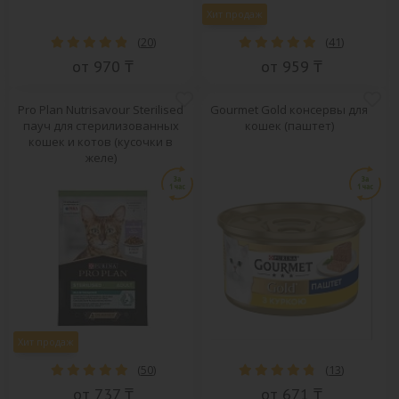
Хит продаж
(
20
)
(
41
)
от 970 ₸
от 959 ₸
Pro Plan Nutrisavour Sterilised
Gourmet Gold консервы для
пауч для стерилизованных
кошек (паштет)
кошек и котов (кусочки в
желе)
Хит продаж
(
50
)
(
13
)
от 737 ₸
от 671 ₸