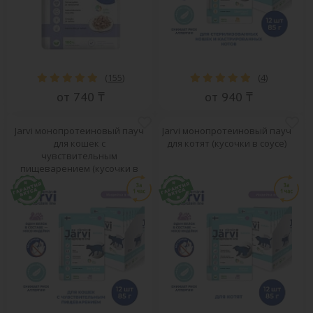
(
155
)
(
4
)
от 740 ₸
от 940 ₸
Jarvi монопротеиновый пауч
Jarvi монопротеиновый пауч
для кошек с
для котят (кусочки в соусе)
чувствительным
пищеварением (кусочки в
желе)