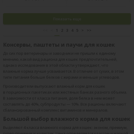
Показать еще
<<
<
1
2
3
4
5
>
>>
Консервы, паштеты и паучи для кошек
До сих пор ветеринары и заводчики не пришли к единому
мнению, какой вид рациона для кошек предпочтительней,
однако исследования в этой области утверждают, что
влажные корма лучше усваивается. В отличие от сухих, в этом
типе питания больше белков с жирами и меньше углеводов.
Производители выпускают влажный корм для кошек
в порционных пакетиках или жестяных банках разного объема.
В зависимости от класса питания, доля белка в нем может
составлять до 40%, субпродукты — 10%. Все рационы включают
сбалансированный комплекс витаминов и минералов.
Большой выбор влажного корма для кошек
Выделяют 4 класса влажного корма для кошек: эконом, премиум,
супер-премиум и холистик. Цена определяется классом и маркой